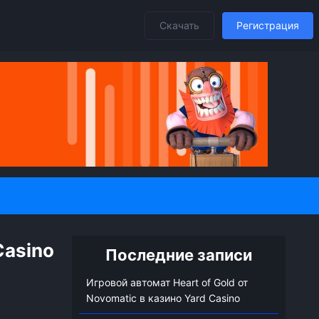
Скачать
Регистрация
Casino
Последние записи
Игровой автомат Heart of Gold от
Novomatic в казино Yard Casino