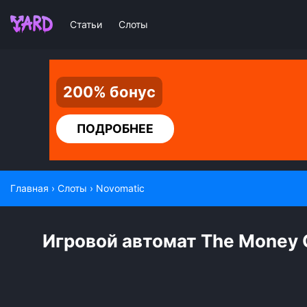
Статьи
Слоты
200% бонус
ПОДРОБНЕЕ
Главная
›
Слоты
›
Novomatic
Игровой автомат The Money G